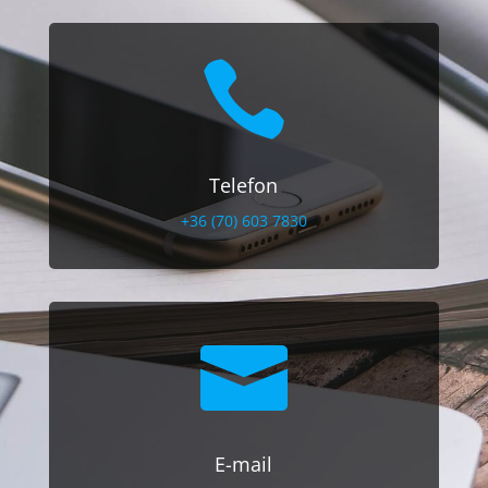

Telefon
+36 (70) 603 7830

E-mail